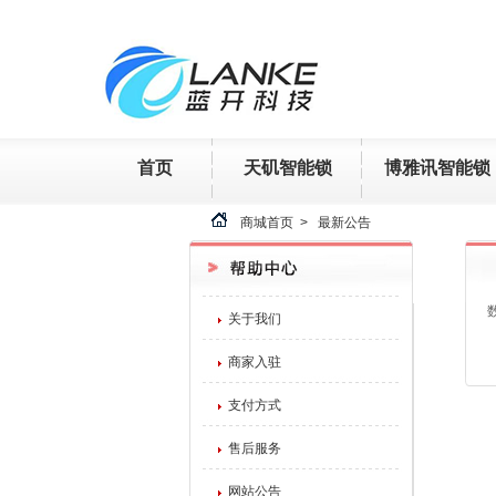
首页
天矶智能锁
博雅讯智能锁
商城首页 >
最新公告
关于我们
商家入驻
支付方式
售后服务
网站公告