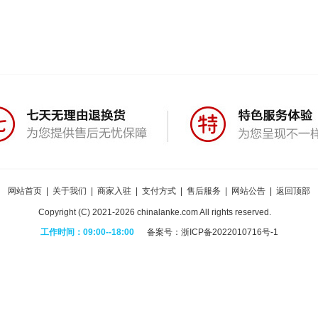
网站首页
|
关于我们
|
商家入驻
|
支付方式
|
售后服务
|
网站公告
|
返回顶部
Copyright (C) 2021-2026 chinalanke.com All rights reserved.
工作时间：09:00--18:00
备案号：
浙ICP备2022010716号-1